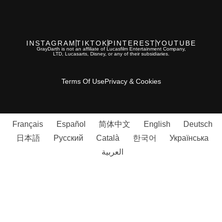
INSTAGRAM
TIKTOK
PINTEREST
YOUTUBE
GrayDarth is not an affiliate of Lucasfilm Entertainment Company,
LTD, Lucasarts, Disney, or any of their subsidiaries.
Terms Of Use
Privacy & Cookies
Français
Español
简体中文
English
Deutsch
日本語
Русский
Català
한국어
Українська
العربية